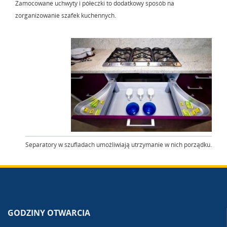
Zamocowane uchwyty i półeczki to dodatkowy sposób na
zorganizowanie szafek kuchennych.
Separatory w szufladach umożliwiają utrzymanie w nich porządku.
GODZINY OTWARCIA