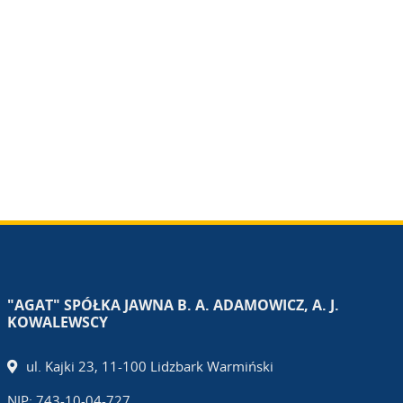
"AGAT" SPÓŁKA JAWNA B. A. ADAMOWICZ, A. J.
KOWALEWSCY
ul. Kajki 23, 11-100 Lidzbark Warmiński
NIP: 743-10-04-727