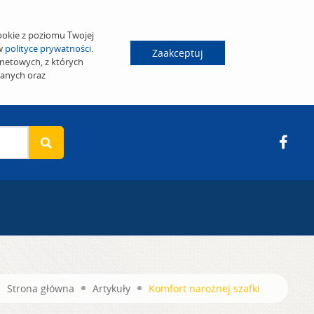
ookie z poziomu Twojej
 w
polityce prywatności
.
Zaakceptuj
netowych, z których
wanych oraz
Strona główna
Artykuły
Komfort narożnej szafki