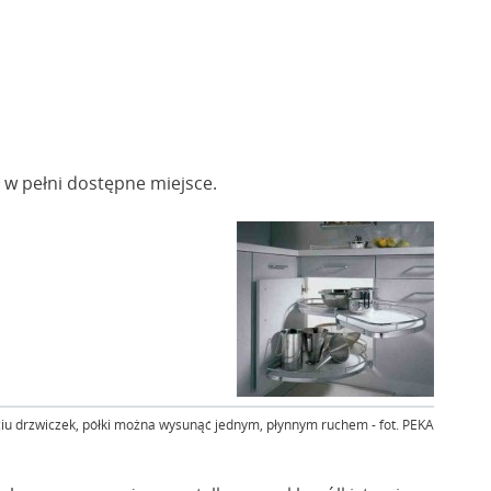
w pełni dostępne miejsce.
iu drzwiczek, półki można wysunąć jednym, płynnym ruchem - fot. PEKA