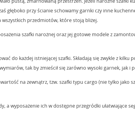
ało pustą, zmarnowaną przestrzeń. Jeżeli narożne szafki ku
 zaś głęboko przy ścianie schowamy garnki czy inne kuchenn
 wszystkich przedmiotów, które stoją bliżej.
osażenia szafki narożnej oraz jej gotowe modele z zamon
wać do każdej istniejącej szafki. Składają się zwykle z ki
iarów, tak by zmieścił się zarówno wysoki garnek, jak i pł
ość na zewnątrz, tzw. szafki typu cargo (nie tylko jako sz
y, a wyposażenie ich w dostępne przegródki ułatwiające se