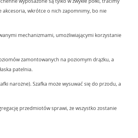
chenne wyposażone są tylko w zwykłe półki, tracimy
e akcesoria, wkrótce o nich zapomnimy, bo nie
towanymi mechanizmami, umożliwiającymi korzystanie
lku poziomów zamontowanych na poziomym drążku, a
aska patelnia.
afki narożne). Szafka może wysuwać się do przodu, a
gregację przedmiotów sprawi, że wszystko zostanie