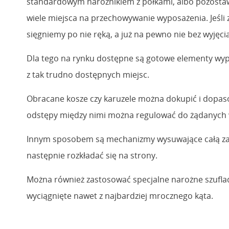
standardowym narożnikiem z półkami, albo pozostawi
wiele miejsca na przechowywanie wyposażenia. Jeśli
sięgniemy po nie ręką, a już na pewno nie bez wyjęcia
Dla tego na rynku dostępne są gotowe elementy wyp
z tak trudno dostępnych miejsc.
Obracane kosze czy karuzele można dokupić i dopaso
odstępy między nimi można regulować do żądanych wym
Innym sposobem są mechanizmy wysuwające całą zawart
następnie rozkładać się na strony.
Można również zastosować specjalne narożne szuflad
wyciągnięte nawet z najbardziej mrocznego kąta.